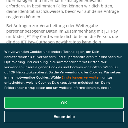
übermäßigen und unverhältnismäßigen Aufwand
erfordern. In bestimmten Fällen können wir dich bitten,
deine Identität nachzuweisen, bevor wir auf deine Anfrage
reagieren können.
Bei Anfragen zur Verarbeitung oder Weitergabe
personenbezogener Daten im Zusammenhang mit JET Pay
und/oder JET Pay Card wende dich bitte an die Person, die
dir das JET Pay-Guthaben gewährt (das kann dein
Arbeitgeber, Geschäftspartner usw. sein). Dies ist
Wir verwenden Cookies und andere Technologien, um Dein
erforderlich, da JET und die Person, die dir das Guthaben
Benutzererlebnis zu verbessern und zu personalisieren, für Analysen zur
gewährt, eine separate Verantwortung für die Verarbeitung
Optimierung und Werbung in Zusammenarbeit mit Dritten. Wir
und den Schutz deiner personenbezogenen Daten haben.
verwenden unsere eigenen Cookies und Cookies von Dritten. Wenn Du
Solltest du weitere Fragen oder Beschwerden in Bezug auf
auf OK klickst, akzeptierst Du die Verwendung aller Cookies. Wir setzen
immer notwendige Cookies. Wähle
die Verarbeitung deiner personenbezogenen Daten haben,
Einstellungen verwalten
, um zu
entscheiden, welche Cookies Du akzeptieren möchtest, um Deine
kontaktieren wir dich gerne. Wir würden uns auch über
Präferenzen anzupassen und um weitere Informationen zu finden.
Tipps oder Vorschläge zur Verbesserung unserer Erklärung
freuen.
OK
Sicherheit
JET nimmt den Schutz personenbezogener Daten sehr ernst
Essentielle
und daher ergreifen wir angemessene Maßnahmen, um
deine personenbezogenen Daten vor Missbrauch, Verlust,